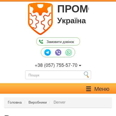
Перейти
ПРОМОЙЛ
до
основного
Україна
вмісту
Замовити дзвінок
+38 (057) 755-57-70
Меню
Головна
Виробники
Denver
oggle Dropdown