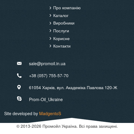
Main
Про компанію
navigation
Каталог
Виробники
Послуги
Корисне
Контакти
sale@promoil.in.ua
+38 (057) 755-57-70
61054 Харків, вул. Академіка Павлова 120-Ж
Prom-Oil_Ukraine
Site developed by
MadgentoS
© 2013-2026 Промойл Україна. Всі права захищені.