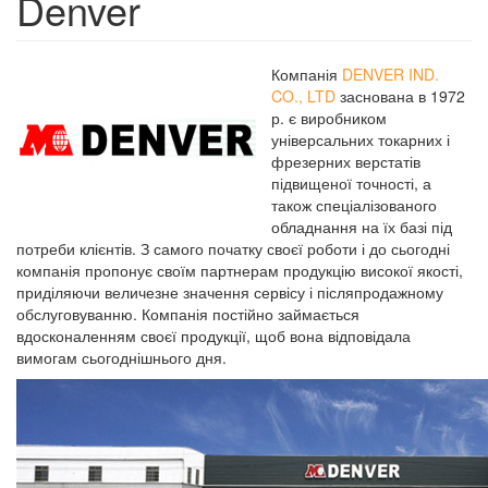
Denver
Компанія
DENVER IND.
CO., LTD
заснована в 1972
р. є виробником
універсальних токарних і
фрезерних верстатів
підвищеної точності, а
також спеціалізованого
обладнання на їх базі під
потреби клієнтів. З самого початку своєї роботи і до сьогодні
компанія пропонує своїм партнерам продукцію високої якості,
приділяючи величезне значення сервісу і післяпродажному
обслуговуванню. Компанія постійно займається
вдосконаленням своєї продукції, щоб вона відповідала
вимогам сьогоднішнього дня.